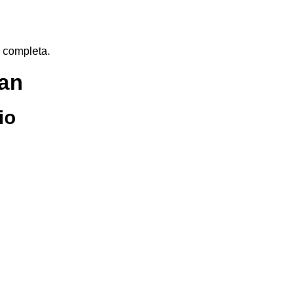
s completa.
ran
io