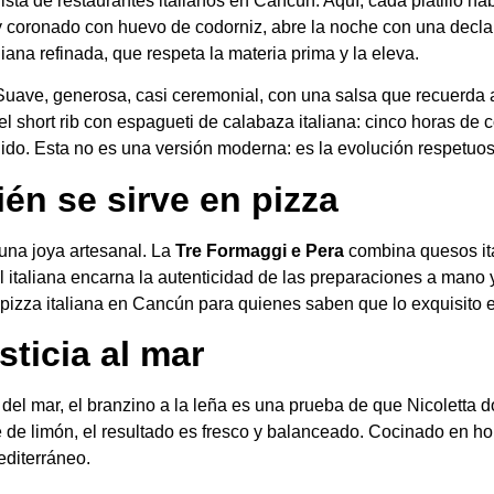
sta de restaurantes italianos en Cancún. Aquí, cada platillo habla
a y coronado con huevo de codorniz, abre la noche con una decla
iana refinada, que respeta la materia prima y la eleva.
ave, generosa, casi ceremonial, con una salsa que recuerda a la
 short rib con espagueti de calabaza italiana: cinco horas de 
do. Esta no es una versión moderna: es la evolución respetuosa
ién se sirve en pizza
s una joya artesanal. La
Tre Formaggi e Pera
combina quesos ita
l italiana encarna la autenticidad de las preparaciones a mano 
pizza italiana en Cancún para quienes saben que lo exquisito es
sticia al mar
del mar, el branzino a la leña es una prueba de que Nicoletta d
ue de limón, el resultado es fresco y balanceado. Cocinado en 
editerráneo.