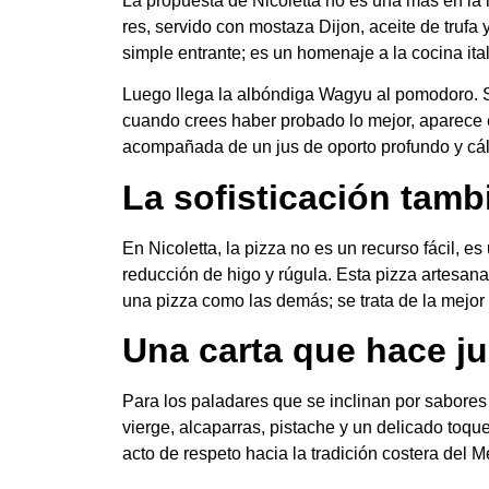
La propuesta de Nicoletta no es una más en la li
res, servido con mostaza Dijon, aceite de truf
simple entrante; es un homenaje a la cocina ital
Luego llega la albóndiga Wagyu al pomodoro. Su
cuando crees haber probado lo mejor, aparece el
acompañada de un jus de oporto profundo y cáli
La sofisticación tamb
En Nicoletta, la pizza no es un recurso fácil, e
reducción de higo y rúgula. Esta pizza artesana
una pizza como las demás; se trata de la mejor 
Una carta que hace ju
Para los paladares que se inclinan por sabores 
vierge, alcaparras, pistache y un delicado toq
acto de respeto hacia la tradición costera del M